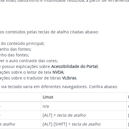
ixa visão, daltonismo e mobilidade reduzida, a partir de ferramen
e
os conteúdos pelas teclas de atalho citadas abaixo:
 do conteúdo principal;
anho das fontes;
anho das fontes;
ver o auto contraste das cores;
e possui explicações sobre
Acessibilidade do Portal
;
ações sobre o leitor de tela
NVDA
;
cações sobre o tradutor de libras
VLibras
.
 via teclado varia em diferentes navegadores. Confira abaixo:
Linux
n/a
[ALT] +
tecla de atalho
e atalho
[ALT] [SHIFT] +
tecla de atalho