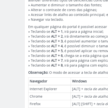
atender diferentes tipos de deficiências como ba
» Aumentar e diminuir o tamanho das fontes;
» Alterar o contraste de cores das páginas;
» Acessar links de atalho ao conteúdo principal; 
» Navegar via teclado.
Em qualquer página do portal é possível acessar 
» Teclando-se
ALT + 1
, irá para a página inicial;
» Teclando-se
ALT + 2
, irá diretamente ao começo
» Teclando-se
ALT + 3
, é possível aumentar o tam
» Teclando-se
ALT + 4
, é possível diminuir o tam
» Teclando-se
ALT + 5
, é possível aplicar ou remo
» Teclando-se
ALT + 6
, chega-se a esta página qu
» Teclando-se
ALT + 7
, irá para página com explic
» Teclando-se
ALT + 8
, irá para página com expli
Observação:
O modo de acessar a tecla de atalho
Navegador
Windows
Internet Explorer
[ALT] +
tecla de atalho
Chrome
[ALT] +
tecla de atalho
Firefox
[ALT] [SHIFT] +
tecla d