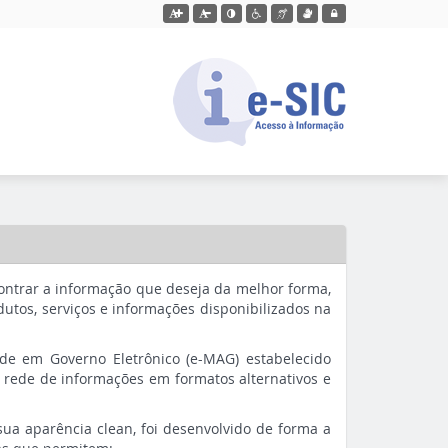
Ação para aumentar tamanho da fonte do site
Ação para diminuir tamanho da fonte do site
Ação para aplicar auto contraste no site
Acessar página sobre acessibilidade do s
Acessar página sobre NVDA - Leitor
Acessar página sobre VLibras -
Acessar Intranet
ncontrar a informação que deseja da melhor forma,
odutos, serviços e informações disponibilizados na
ade em Governo Eletrônico (e-MAG) estabelecido
a rede de informações em formatos alternativos e
 sua aparência clean, foi desenvolvido de forma a